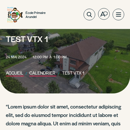
École Primaire
Ouvrez
Ouvri
Arundel
la
la
barre
navig
d'outils
du
TEST VTX 1
d'accessibil
site
24 MAI 2024
12:00 PM
À
1:00 PM
ACCUEIL
CALENDRIER
TEST VTX 1
“Lorem ipsum dolor sit amet, consectetur adipiscing
elit, sed do eiusmod tempor incididunt ut labore et
dolore magna aliqua. Ut enim ad minim veniam, quis