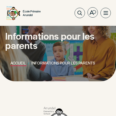
École Primaire
Ouvrez
Ouvri
Arundel
la
la
barre
navig
d'outils
Informations pour les
du
d'accessibil
site
parents
ACCUEIL
INFORMATIONS POUR LES PARENTS