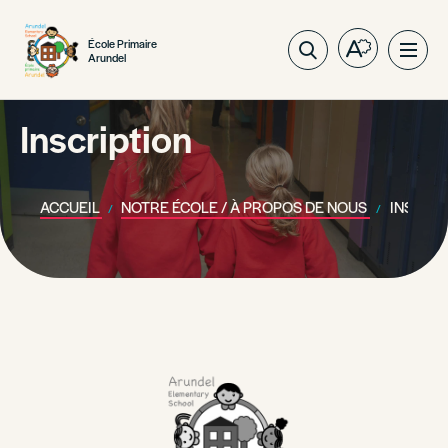
École Primaire
Ouvrez
Ouvri
Arundel
la
la
barre
navig
d'outils
Inscription
du
d'accessibil
site
ACCUEIL
NOTRE ÉCOLE / À PROPOS DE NOUS
INSCRIP