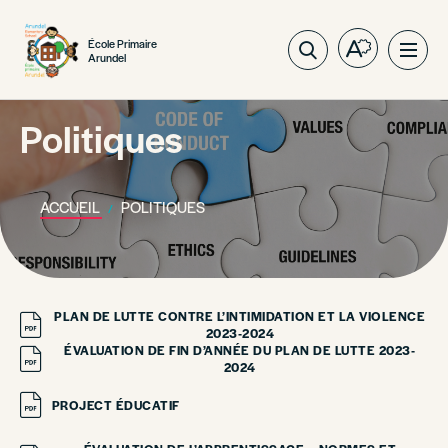
École Primaire
Ouvrez
Ouvri
Arundel
la
la
barre
navig
d'outils
Politiques
du
d'accessibil
site
ACCUEIL
POLITIQUES
PLAN DE LUTTE CONTRE L’INTIMIDATION ET LA VIOLENCE
2023-2024
ÉVALUATION DE FIN D’ANNÉE DU PLAN DE LUTTE 2023-
2024
PROJECT ÉDUCATIF