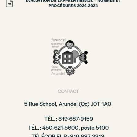
ÉVALUATION DE L’APPRENTISSAGE – NORMES ET
PROCÉDURES 2024-2024
CONTACT
5 Rue School,
Arundel (Qc)
J0T 1A0
TÉL. : 819-687-9159
TÉL. : 450-621-5600, poste 5100
TÉLÉCOPIEUR : 819-687-2313