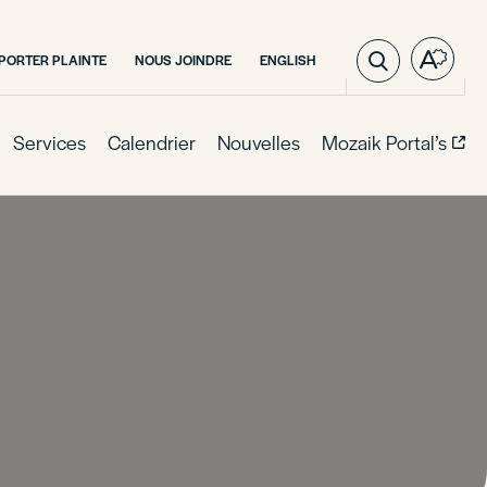
VISITER
PORTER PLAINTE
NOUS JOINDRE
ENGLISH
Ouvre
LA
la
PAGE
barre
EN
:
d'outil
Services
Calendrier
Nouvelles
Mozaik Portal’s
ENGLISH.
d'acces